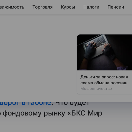
вижимость
Торговля
Курсы
Налоги
Пенсии
боне повлияет на
кая Аравия расширит
Деньги за опрос: новая
ащения добычи на октябрь,
схема обмана россиян
Мошенничество
бостряет ситуацию
ворот в Габоне
. Что будет
о фондовому рынку «БКС Мир