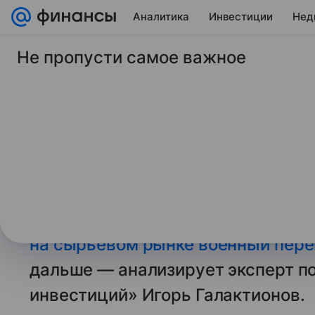
Аналитика
Инвестиции
Нед
Не пропусти самое важное
31 августа 2023
Финансы Mail
Как переворот в Га
нефтяные цены
Аналитики ожидают, что Саудовс
действующие добровольные сокр
ограничивая мировые поставки.
О
на сырьевом рынке военный пере
дальше — анализирует эксперт п
инвестиций» Игорь Галактионов.