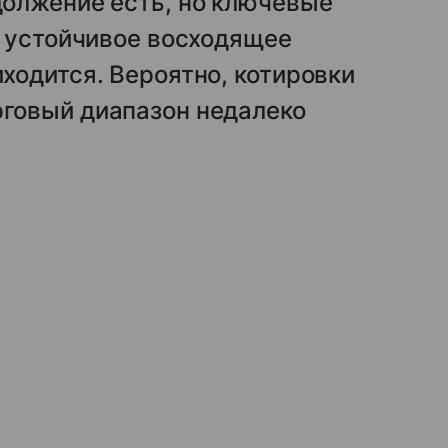
должение есть, но ключевые
а устойчивое восходящее
ходится. Вероятно, котировки
говый диапазон недалеко