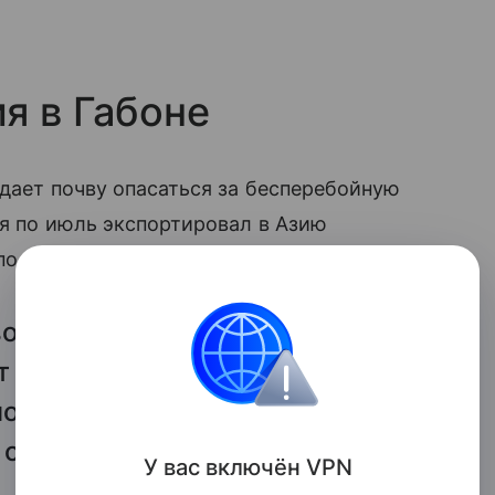
я в Габоне
о дает почву опасаться за бесперебойную
ая по июль экспортировал в Азию
по оценке МЭА, составляет 210 тыс. б/с.
го рынка, но в условиях
т спровоцировать рост цен.
но информации, чтобы
 стране и корректно взвесить
У вас включ
ён
V
P
N