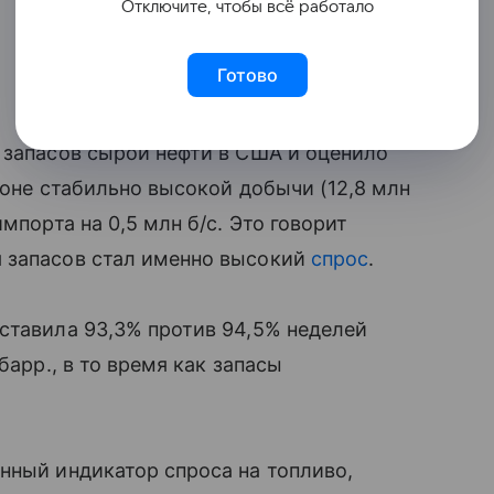
Отключите, чтобы всё работало
Готово
 запасов сырой нефти в США и оценило
фоне стабильно высокой добычи (12,8 млн
мпорта на 0,5 млн б/с. Это говорит
 запасов стал именно высокий
спрос
.
ставила 93,3% против 94,5% неделей
барр., в то время как запасы
нный индикатор спроса на топливо,