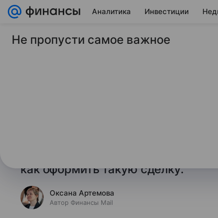
Аналитика
Инвестиции
Нед
Не пропусти самое важное
27 января 2026
Финансы Mail
Как оформить ипоте
новостройке
Россияне часто берут ипотеку в н
что на такой тип недвижимости р
государственных льготных жили
как оформить такую сделку.
Оксана Артемова
Автор Финансы Mail