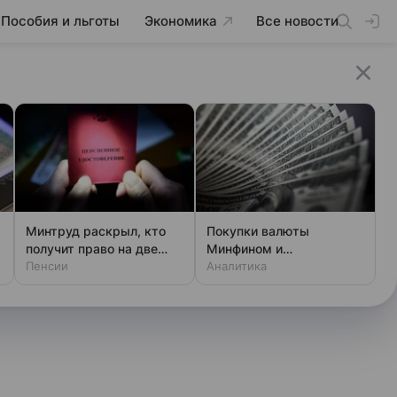
Пособия и льготы
Экономика
Все новости
Минтруд раскрыл, кто
Покупки валюты
получит право на две
Минфином и
пенсии
Пенсии
спекулянтами разогнали
Аналитика
курс до 83 руб./$