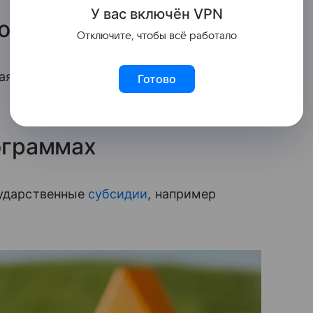
У вас включ
ён
V
P
N
ов
Отключите, чтобы всё работало
ая внимание на процентные ставки,
Готово
рограммах
сударственные
субсидии
, например