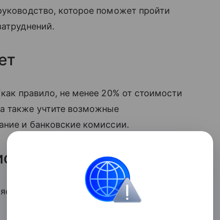
руководство, которое поможет пройти
затруднений.
ет
как правило, не менее 20% от стоимости
а также учтите возможные
ание и банковские комиссии.
 историю
яет на вероятность одобрения
ипотеки