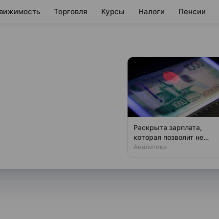
вижимость
Торговля
Курсы
Налоги
Пенсии
ку на квартиру в
овостройке благодаря тому,
Раскрыта зарплата,
аспространяется действие
которая позволит не
чувствовать зависти
Аналитика
щных программ. Расскажем,