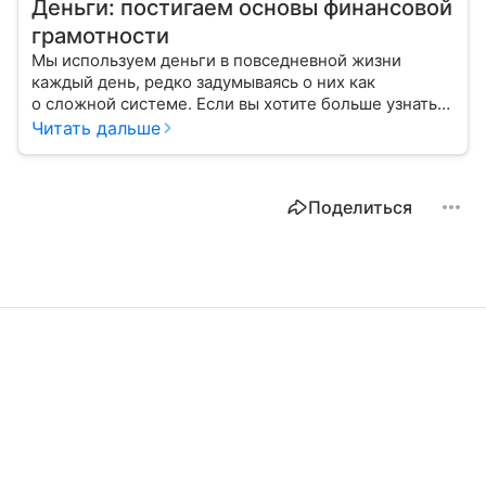
Деньги: постигаем основы финансовой
грамотности
Мы используем деньги в повседневной жизни
каждый день, редко задумываясь о них как
о сложной системе. Если вы хотите больше узнать
об этом финансовом инструменте и его функциях,
Читать дальше
читайте наш материал.
Поделиться