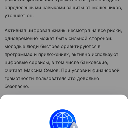
определенными навыками защиты от мошенников,
уточняет он.
Активная цифровая жизнь, несмотря на все риски,
одновременно может быть сильной стороной:
молодые люди быстрее ориентируются в
программах и приложениях, активно используют
цифровые сервисы, в том числе банковские,
считает Максим Семов. При условии финансовой
грамотности пользователя это довольно
безопасно.
Узнать больше по теме
Инвестиции: как быстро и надежно
приумножить свои накопления
Просто и емко расскажем об инвестициях для