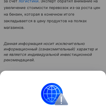
за счет
логистики
. Эксперт обратил внимание на
увеличение стоимости перевозок из-за роста цен
на бензин, которая в конечном итоге
закладывается в цену продуктов на полках
магазинов.
Данная информация носит исключительно
информационный (ознакомительный) характер и
не является индивидуальной инвестиционной
рекомендацией.
Узнать больше по теме
Логистика: как минимизировать
затраты
В статье разбираемся в основах логистики, ее видах
и задачах.
Читать дальше