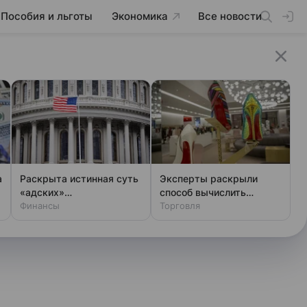
Пособия и льготы
Экономика
Все новости
а
Раскрыта истинная суть
Эксперты раскрыли
«адских»
способ вычислить
антироссийских санкций
Финансы
фальшивый люкс за
Торговля
США
минуту