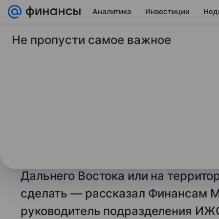
Аналитика
Инвестиции
Нед
Не пропусти самое важное
1 января 2025
Финансы Mail
Как и кто может по
«Дальневосточный 
гектар»
Сегодня каждый россиянин может
земельный участок, площадью до 
Дальнего Востока или на территор
сделать — рассказал Финансам Ma
руководитель подразделения ИЖ