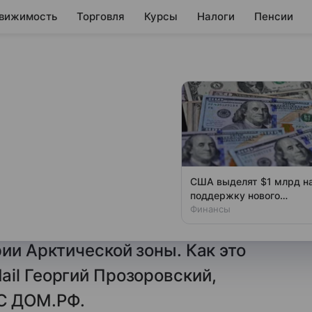
вижимость
Торговля
Курсы
Налоги
Пенсии
лучить
и Арктический
США выделят $1 млрд н
поддержку нового
 получить бесплатный
президента одной
Финансы
1 гектара в одном из регионов
страны
ии Арктической зоны. Как это
il Георгий Прозоровский,
С ДОМ.РФ.