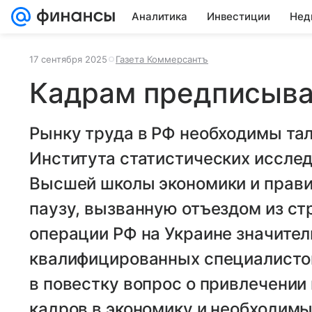
Аналитика
Инвестиции
Нед
17 сентября 2025
Газета Коммерсантъ
Кадрам предписыв
Рынку труда в РФ необходимы та
Института статистических исслед
Высшей школы экономики и прав
паузу, вызванную отъездом из ст
операции РФ на Украине значител
квалифицированных специалистов
в повестку вопрос о привлечении
кадров в экономику и необходимы