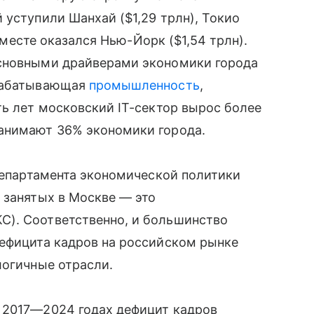
 уступили Шанхай ($1,29 трлн), Токио
м месте оказался Нью-Йорк ($1,54 трлн).
основными драйверами экономики города
брабатывающая
промышленность
,
ть лет московский IT-сектор вырос более
анимают 36% экономики города.
 департамента экономической политики
 занятых в Москве — это
С). Соответственно, и большинство
дефицита кадров на российском рынке
логичные отрасли.
 2017—2024 годах дефицит кадров