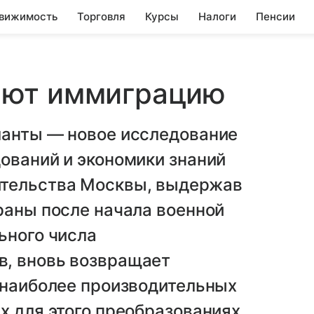
вижимость
Торговля
Курсы
Налоги
Пенсии
ают иммиграцию
ланты — новое исследование
ований и экономики знаний
ительства Москвы, выдержав
раны после начала военной
ьного числа
, вновь возвращает
 наиболее производительных
х для этого преобразованиях.