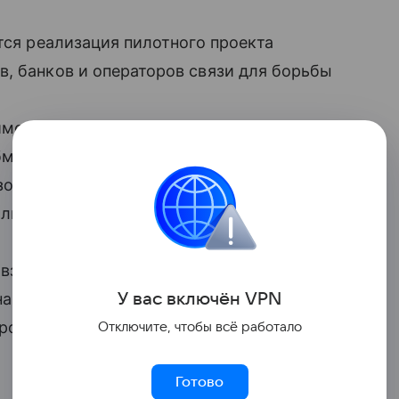
тся реализация пилотного проекта
, банков и операторов связи для борьбы
имодействия государственных
обмен информацией между ними
ьзованием информационных
ли в правительстве.
 взаимодействия станет государственная
У вас включ
ён
V
P
N
арушениям в этой сфере. В ходе
рована работа этой системы.
Отключите, чтобы всё работало
Готово