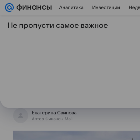
Аналитика
Инвестиции
Нед
Не пропусти самое важное
30 мая 2025
Финансы Mail
Кабмин запускает пи
кибермошенниками
Правительство РФ запускает пило
взаимодействию для борьбы с ки
говорится в официальном ТГ — кан
Екатерина Свинова
Автор Финансы Mail