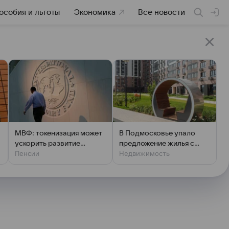
особия и льготы
Экономика
Все новости
МВФ: токенизация может
В Подмосковье упало
ускорить развитие
предложение жилья с
Пенсии
Недвижимость
рынков в развивающихся
предчистовой отделкой
странах