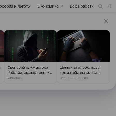
особия и льготы
Экономика
Все новости
ь
Сценарий из «Мистера
Деньги за опрос: новая
Робота»: эксперт оценил
схема обмана россиян
Финансы
Мошенничество
шансы хакеров