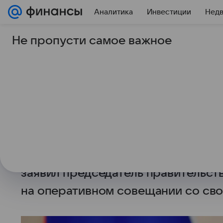
Аналитика
Инвестиции
Нед
Не пропусти самое важное
31 марта 2026
ТАСС
Кабмин обновил пла
деятельности на шес
МОСКВА, 31 марта. /ТАСС/. Прави
шестилетний план дорожной деяте
включает в себя модернизацию и с
заявил председатель правительс
на оперативном совещании со сво