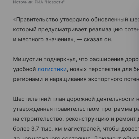
Источник:
РИА "Новости"
«Правительство утвердило обновленный шес
который предусматривает реализацию сотен
и местного значения», — сказал он.
Мишустин подчеркнул, что расширение доро
удобной
логистики
, новых перспектив для б
регионами и наращивания экспортного поте
Шестилетний план дорожной деятельности 
утвержденная правительством программа ра
на строительство, реконструкцию и ремонт 
более 3,7 тыс. км магистралей, чтобы дове
до нормативного состояния. Документ объе