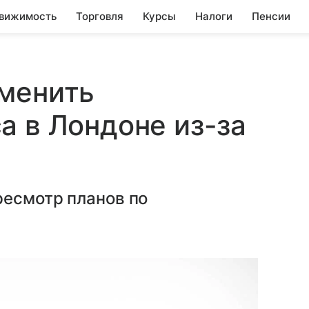
вижимость
Торговля
Курсы
Налоги
Пенсии
тменить
а в Лондоне из-за
ресмотр планов по