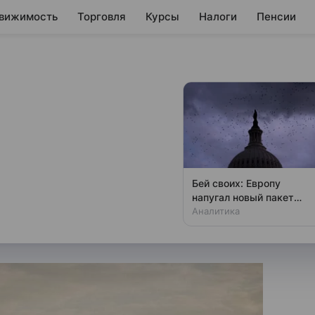
вижимость
Торговля
Курсы
Налоги
Пенсии
зы в Нью-Йорке
одов и
риде
Бей своих: Европу
напугал новый пакет
lue изменит маршрутную сеть
«адских санкций» США
Аналитика