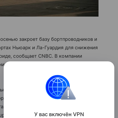
 осенью закроет базу бортпроводников и
ортах Ньюарк и Ла-Гуардия для снижения
риде, сообщает CNBC. В компании
нируется, а все сотрудники смогут
ьюарка в Лос-Анджелес и Лас-Вегас,
ропорту Форт-Лодердейл. С 19 ноября
тальные рейсы бизнес-класса из
У вас включ
ён
V
P
N
шруты в Сан-Франциско и Лос-Анджелес.