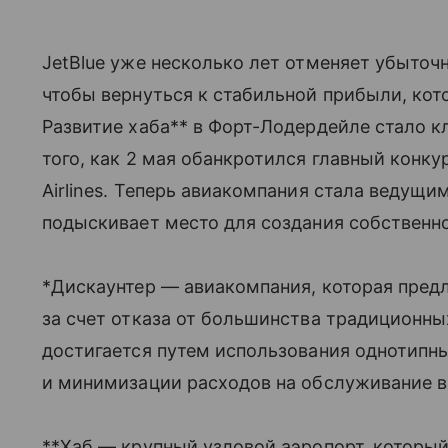
JetBlue уже несколько лет отменяет убыто
чтобы вернуться к стабильной прибыли, кот
Развитие хаба** в Форт-Лодердейле стало к
того, как 2 мая обанкротился главный конкур
Airlines. Теперь авиакомпания стала ведущ
подыскивает место для создания собственн
*Дискаунтер — авиакомпания, которая пред
за счет отказа от большинства традиционны
достигается путем использования однотипны
и минимизации расходов на обслуживание в
**Хаб — крупный узловой аэропорт, который