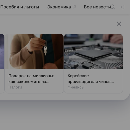
Пособия и льготы
Экономика
Все новости
Подарок на миллионы:
Корейские
как сэкономить на
производители чипов
налоге
Налоги
тайно тестируют
Финансы
китайские станки