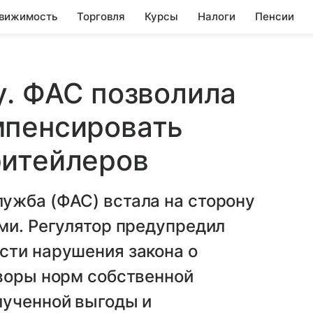
вижимость
Торговля
Курсы
Налоги
Пенсии
у. ФАС позволила
мпенсировать
ритейлеров
ужба (ФАС) встала на сторону
ми. Регулятор предупредил
сти нарушения закона о
оворы норм собственной
лученной выгоды и