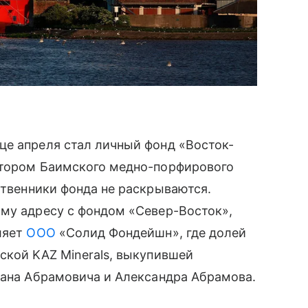
це апреля стал личный фонд «Восток-
атором Баимского медно-порфирового
ственники фонда не раскрываются.
ому адресу с фондом «Север-Восток»,
ляет
ООО
«Солид Фондейшн», где долей
ской KAZ Minerals, выкупившей
мана Абрамовича и Александра Абрамова.