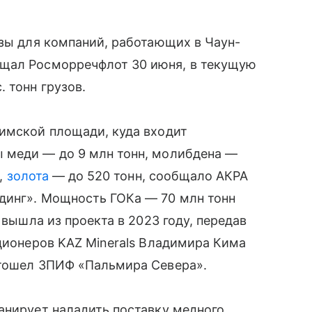
узы для компаний, работающих в Чаун-
бщал Росморречфлот 30 июня, в текущую
 тонн грузов.
аимской площади, куда входит
 меди — до 9 млн тонн, молибдена —
,
золота
— до 520 тонн, сообщало АКРА
динг». Мощность ГОКа — 70 млн тонн
 вышла из проекта в 2023 году, передав
кционеров KAZ Minerals Владимира Кима
отошел ЗПИФ «Пальмира Севера».
анирует наладить поставку медного