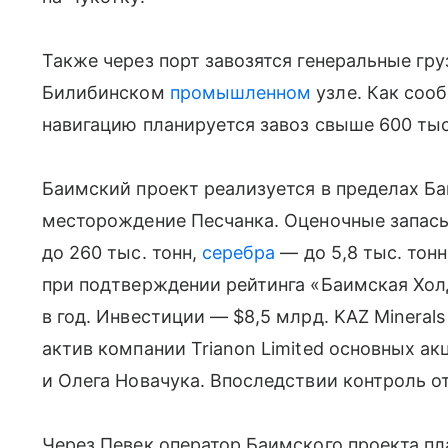
Также через порт завозятся генеральные гр
Билибинском
промышленном
узле. Как соо
навигацию планируется завоз свыше 600 тыс.
Баимский проект реализуется в пределах Б
месторождение Песчанка. Оценочные запасы
до 260 тыс. тонн,
серебра
— до 5,8 тыс. тонн
при подтверждении рейтинга «Баимская Хол
в год. Инвестиции — $8,5 млрд. KAZ Minerals
актив компании Trianon Limited основных а
и Олега Новачука. Впоследствии контроль 
Через Певек оператор Баимского проекта пл