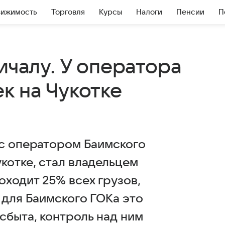
вижимость
Торговля
Курсы
Налоги
Пенсии
П
ичалу. У оператора
к на Чукотке
 с оператором Баимского
котке, стал владельцем
оходит 25% всех грузов,
 для Баимского ГОКа это
сбыта, контроль над ним