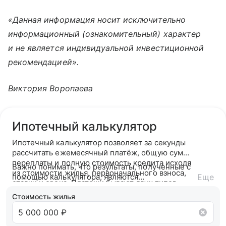
«Данная информация носит исключительно
информационный (ознакомительный) характер
и не является индивидуальной инвестиционной
рекомендацией».
Виктория Воропаева
Ипотечный калькулятор
Ипотечный калькулятор позволяет за секунды
рассчитать ежемесячный платёж, общую сумму
переплаты и полную стоимость кредита исходя
Важно понимать, что результаты, полученные с
из стоимости жилья, первоначального взноса,
помощью калькулятора, являются
Еще
ставки и срока. Платежи бывают двух типов —
ориентировочными. После подачи заявки банк
аннуитетный (фиксированный на весь срок) или
ознакомится с вашей кредитной историей и
Стоимость жилья
дифференцированный (убывающий).
кредитным рейтингом и на основании вашего
кредитного потенциала предложит точные