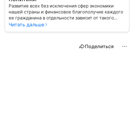
Развитие всех без исключения сфер экономики
нашей страны и финансовое благополучие каждого
ее гражданина в отдельности зависит от такого
показателя, как ключевая ставка. От чего зависит
Читать дальше
ее размер, расскажем в материале с помощью
эксперта.
Поделиться