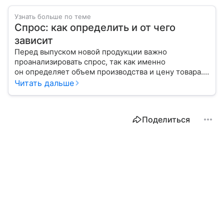
Узнать больше по теме
Спрос: как определить и от чего
зависит
Перед выпуском новой продукции важно
проанализировать спрос, так как именно
он определяет объем производства и цену товара.
С помощью эксперта расскажем, как рассчитать
Читать дальше
востребованность изделия на рынке.
Поделиться