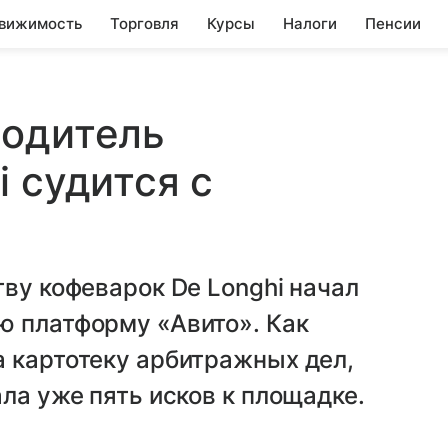
вижимость
Торговля
Курсы
Налоги
Пенсии
водитель
 судится с
тву кофеварок De Longhi начал
ю платформу «Авито». Как
а картотеку арбитражных дел,
ла уже пять исков к площадке.