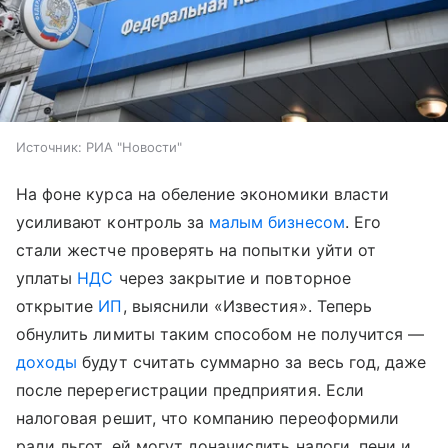
Источник:
РИА "Новости"
На фоне курса на обеление экономики власти
усиливают контроль за
малым бизнесом
. Его
стали жестче проверять на попытки уйти от
уплаты
НДС
через закрытие и повторное
открытие
ИП
, выяснили «Известия». Теперь
обнулить лимиты таким способом не получится —
доходы
будут считать суммарно за весь год, даже
после перерегистрации предприятия. Если
налоговая решит, что компанию переоформили
ради льгот, ей могут доначислить налоги, пени и