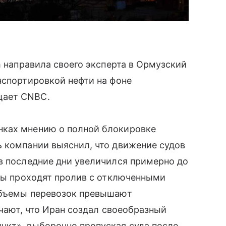
h направила своего эксперта в Ормузский
нспортировкой нефти на фоне
щает CNBC.
нках мнению о полной блокировке
ь компании выяснил, что движение судов
в последние дни увеличился примерно до
еры проходят пролив с отключенными
объемы перевозок превышают
ечают, что Иран создал своеобразный
нкт», выборочно пропуская суда после