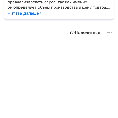
проанализировать спрос, так как именно
он определяет объем производства и цену товара.
С помощью эксперта расскажем, как рассчитать
Читать дальше
востребованность изделия на рынке.
Поделиться