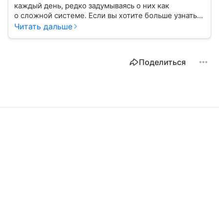
каждый день, редко задумываясь о них как
о сложной системе. Если вы хотите больше узнать
об этом финансовом инструменте и его функциях,
Читать дальше
читайте наш материал.
Поделиться