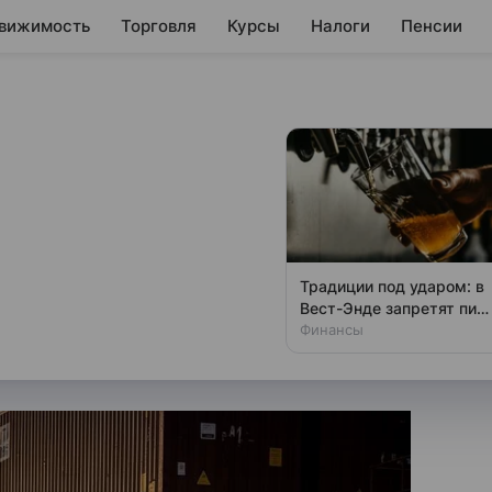
вижимость
Торговля
Курсы
Налоги
Пенсии
гласованные
в в Ормузском
Традиции под ударом: в
Вест-Энде запретят пит
ам из-за новых маршрутов в
у стойки
Финансы