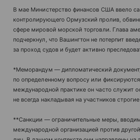
В мае Министерство финансов США ввело са
контролирующего Ормузский пролив, обвини
сфере мировой морской торговли. Глава ам
подчеркнул, что Вашингтон не потерпит вве
за проход судов и будет активно преследова
*Меморандум — дипломатический документ, 
по определенному вопросу или фиксируются
международной практике он часто служит о
не всегда накладывая на участников строги
**Санкции — ограничительные меры, вводи
международной организацией против другой
лиц. В данном контексте они направлены н