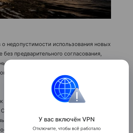
 о недопустимости использования новых
 без предварительного согласования,
ы заявили, что навигация вне
опасной и запрещенной», пригрозив
к восстановить судоходство после
 США и Ираном. По данным сервиса
У вас включ
ён
V
P
N
ырос в три раза и достиг 93 транзитов,
Отключите, чтобы всё работало
военного уровня, когда пролив ежедневно