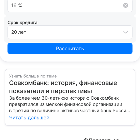
Срок кредита
20 лет
Рассчитать
Узнать больше по теме
Совкомбанк: история, финансовые
показатели и перспективы
За более чем 30-летнюю историю Совкомбанк
превратился из мелкой финансовой организации
в третий по величине активов частный банк России.
Расскажем подробнее о его финансовых
Читать дальше
результатах и рисках, угрожающих стабильности
работы.