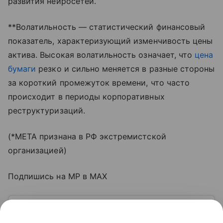
развития нейросетей.
**Волатильность — статистический финансовый
показатель, характеризующий изменчивость цены
актива. Высокая волатильность означает, что
цена
бумаги
резко и сильно меняется в разные стороны
за короткий промежуток времени, что часто
происходит в периоды корпоративных
реструктуризаций.
(*META признана в РФ экстремистской
организацией)
Подпишись на MP в MAX
Узнать больше по теме
Капитал: основа успешного бизнеса