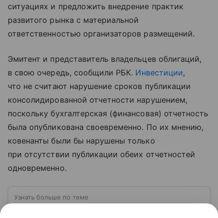
ситуациях и предложить внедрение практик
развитого рынка с материальной
ответственностью организаторов размещений.
Эмитент и представитель владельцев облигаций,
в свою очередь, сообщили РБК.
Инвестиции
,
что не считают нарушение сроков публикации
консолидированной отчетности нарушением,
поскольку бухгалтерская (финансовая) отчетность
была опубликована своевременно. По их мнению,
ковенанты были бы нарушены только
при отсутствии публикации обеих отчетностей
одновременно.
Узнать больше по теме
Облигации: руководство для