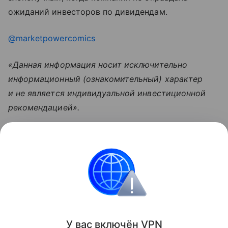
ожиданий инвесторов по дивидендам.
@marketpowercomics
«Данная информация носит исключительно
информационный (ознакомительный) характер
и не является индивидуальной инвестиционной
рекомендацией».
Узнать больше по теме
Выручка: что нужно знать
предпринимателю
В статье разбираемся, что представляет собой
выручка и как ее рассчитать.
Читать дальше
У вас включ
ён
V
P
N