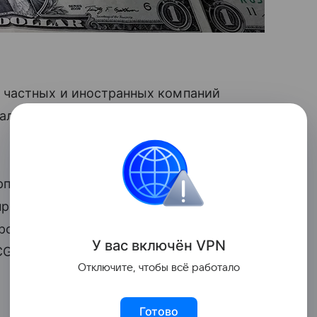
 частных и иностранных компаний
альда Трампа в должность достиг $1,9
порации Apple в размере $500 млрд,
 производителя полупроводников TSMC,
ировать $100 млрд. Другими крупными
У вас включ
ён
V
P
N
CGM с $20 млрд и автопроизводитель
Отключите, чтобы всё работало
Готово