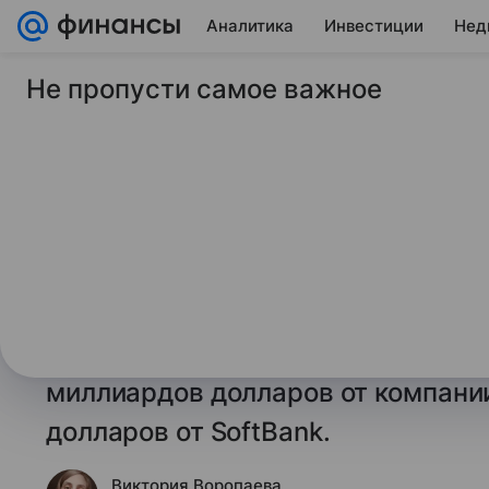
Аналитика
Инвестиции
Нед
Не пропусти самое важное
8 апреля 2025
Финансы Mail
Инвестиционные об
компаний по вложе
составили $1,9 трлн
Согласно данным газеты The Finan
крупных заявленных инвестиций 
миллиардов долларов от компании
долларов от SoftBank.
Виктория Воропаева