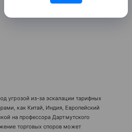
од угрозой из-за эскалации тарифных
рами, как Китай, Индия, Европейский
ылкой на профессора Дартмутского
лжение торговых споров может