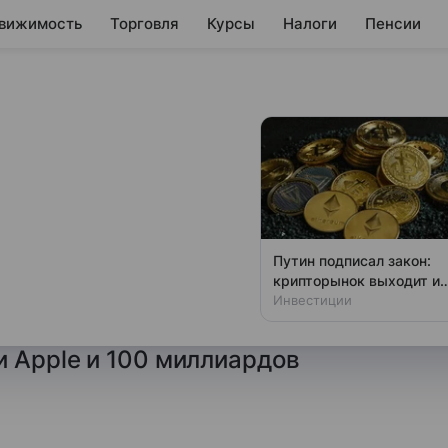
вижимость
Торговля
Курсы
Налоги
Пенсии
язательства
ниям в США
Путин подписал закон:
крипторынок выходит из
cial Times, среди наиболее
тени
Инвестиции
выделяются, в частности, 500
 Apple и 100 миллиардов