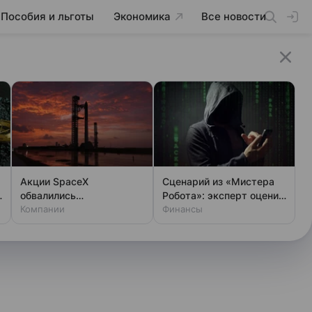
Пособия и льготы
Экономика
Все новости
Акции SpaceX
Сценарий из «Мистера
обвалились
Робота»: эксперт оценил
одновременно с аварией
Компании
шансы хакеров
Финансы
на Луне