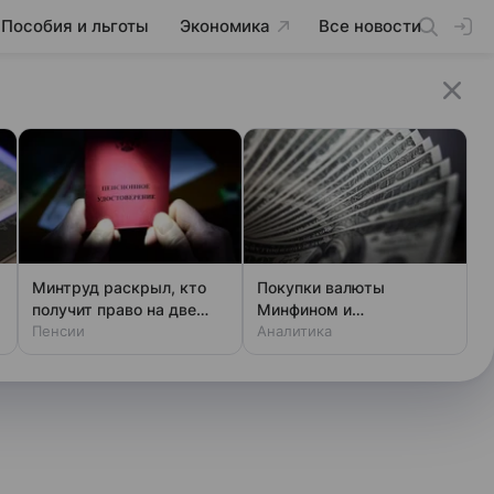
Пособия и льготы
Экономика
Все новости
Минтруд раскрыл, кто
Покупки валюты
получит право на две
Минфином и
пенсии
Пенсии
спекулянтами разогнали
Аналитика
курс до 83 руб./$