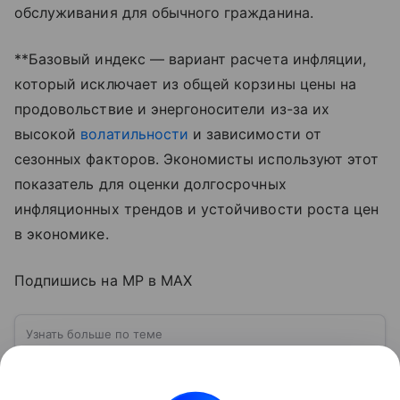
обслуживания для обычного гражданина.
**Базовый индекс — вариант расчета инфляции,
который исключает из общей корзины цены на
продовольствие и энергоносители из-за их
высокой
волатильности
и зависимости от
сезонных факторов. Экономисты используют этот
показатель для оценки долгосрочных
инфляционных трендов и устойчивости роста цен
в экономике.
Подпишись на MP в MAX
Узнать больше по теме
Что такое инфляция: причины и
последствия
Этим термином называют социально-