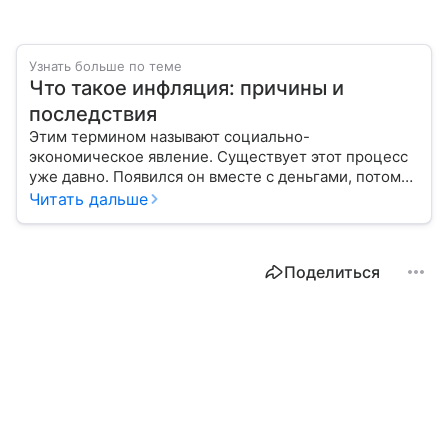
Узнать больше по теме
Что такое инфляция: причины и
последствия
Этим термином называют социально-
экономическое явление. Существует этот процесс
уже давно. Появился он вместе с деньгами, потому
что эти составляющие неразрывно связаны друг с
Читать дальше
другом.
Поделиться