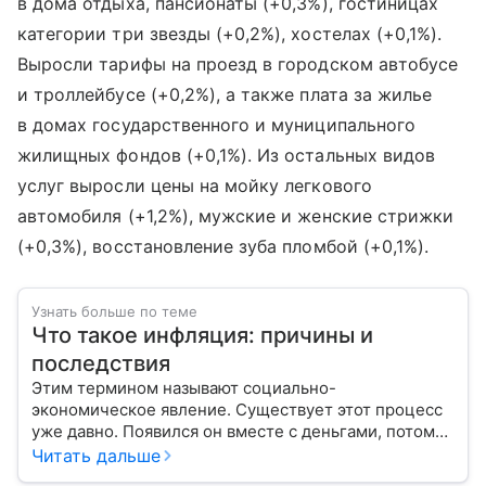
в дома отдыха, пансионаты (+0,3%), гостиницах
категории три звезды (+0,2%), хостелах (+0,1%).
Выросли тарифы на проезд в городском автобусе
и троллейбусе (+0,2%), а также плата за жилье
в домах государственного и муниципального
жилищных фондов (+0,1%). Из остальных видов
услуг выросли цены на мойку легкового
автомобиля (+1,2%), мужские и женские стрижки
(+0,3%), восстановление зуба пломбой (+0,1%).
Узнать больше по теме
Что такое инфляция: причины и
последствия
Этим термином называют социально-
экономическое явление. Существует этот процесс
уже давно. Появился он вместе с деньгами, потому
что эти составляющие неразрывно связаны друг с
Читать дальше
другом.