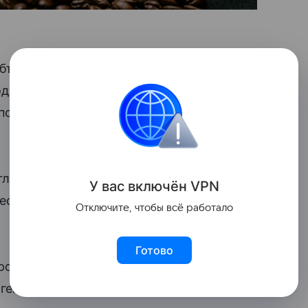
бъем поставок — ред.). Сейчас
одно примерно на 115 миллионов
 полях празднования 80-летия
оглашение о зоне свободной торговли
У вас включ
ён
V
P
N
еским союзом могло бы подстегнуть
Отключите, чтобы всё работало
Готово
ров индонезийского экспорта
гентства.