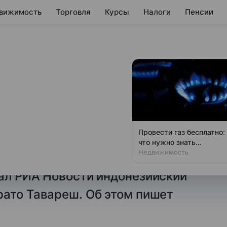
вижимость
Торговля
Курсы
Налоги
Пенсии
т увеличить
в Россию
бъем поставок кофе и чая
Провести газ бесплатно:
115 миллионов долларов в год,
что нужно знать
владельцам дач
Недвижимость
ободной торговли с ЕАЭС может
зал РИА Новости индонезийский
рато Тавареш. Об этом пишет