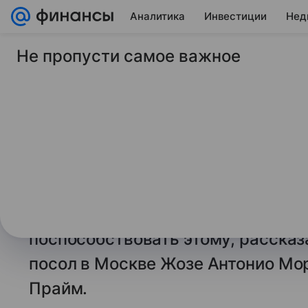
Аналитика
Инвестиции
Нед
Не пропусти самое важное
18 августа 2025
Финансы Mail
Индонезия планируе
экспорт кофе и чая 
Индонезия планирует увеличить о
на российский рынок с нынешних 
ожидаемое соглашение о зоне св
поспособствовать этому, расска
посол в Москве Жозе Антонио Мо
Прайм.