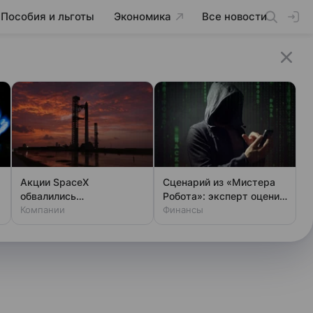
Пособия и льготы
Экономика
Все новости
Акции SpaceX
Сценарий из «Мистера
обвалились
Робота»: эксперт оценил
одновременно с аварией
Компании
шансы хакеров
Финансы
на Луне