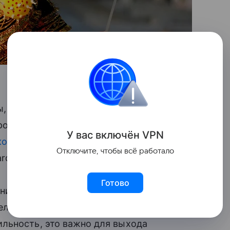
, можно представить себе, что Индия,
рой по величине экономикой в мире
У вас включ
ён
V
P
N
кономикой мира
к 2060 году», —
Отключите, чтобы всё работало
rd.
Готово
ния им. Лала Бахадура Шастри
ельство делает упор
льность, это важно для выхода