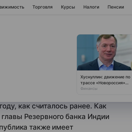
вижимость
Торговля
Курсы
Налоги
Пенсии
второй по
й в мире к 2031
Хуснуллин: движение по
трассе «Новороссия»
ия, демонстрирующая высокие
восстановлено
Финансы
ет стать второй экономикой
 году, как считалось ранее. Как
 главы Резервного банка Индии
спублика также имеет