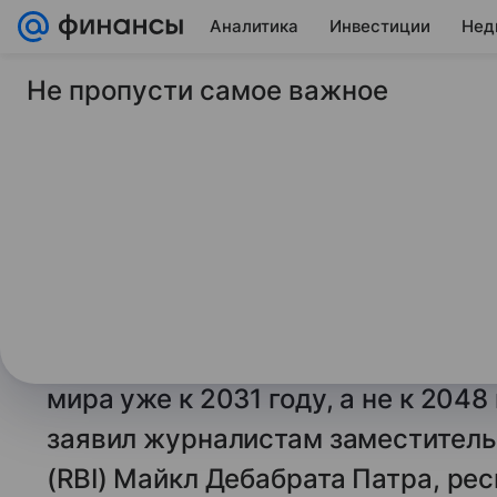
Аналитика
Инвестиции
Нед
Не пропусти самое важное
12 июля 2024
ТАСС
Индия может стать 
величине экономико
году
НЬЮ-ДЕЛИ, 12 июля. /ТАСС/. Инд
темпы экономического роста, мож
мира уже к 2031 году, а не к 2048
заявил журналистам заместитель
(RBI) Майкл Дебабрата Патра, ре