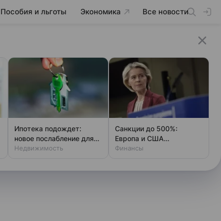
Пособия и льготы
Экономика
Все новости
Ипотека подождет:
Санкции до 500%:
новое послабление для
Европа и США
родителей
Недвижимость
объединяются против
Финансы
России