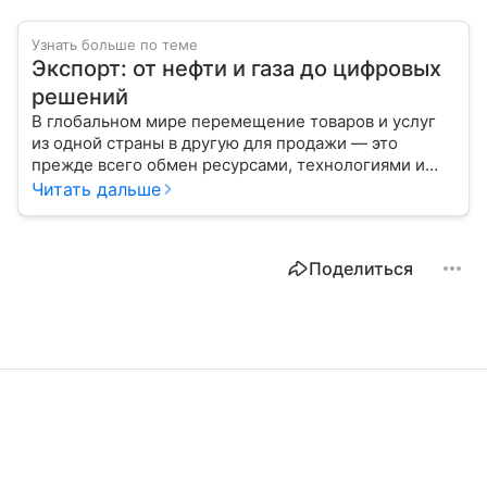
Узнать больше по теме
Экспорт: от нефти и газа до цифровых
решений
В глобальном мире перемещение товаров и услуг
из одной страны в другую для продажи — это
прежде всего обмен ресурсами, технологиями и
культурой. В статье разберем, как работает экспорт
Читать дальше
и чем он отличается от импорта.
Поделиться