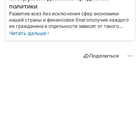
политики
Развитие всех без исключения сфер экономики
нашей страны и финансовое благополучие каждого
ее гражданина в отдельности зависит от такого
показателя, как ключевая ставка. От чего зависит
Читать дальше
ее размер, расскажем в материале с помощью
эксперта.
Поделиться