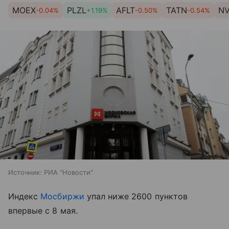
MOEX
PLZL
AFLT
TATN
N
-0.04%
+1.19%
-0.50%
-0.54%
Источник:
РИА "Новости"
Индекс
Мосбиржи
упал ниже 2600 пунктов
впервые с 8 мая.