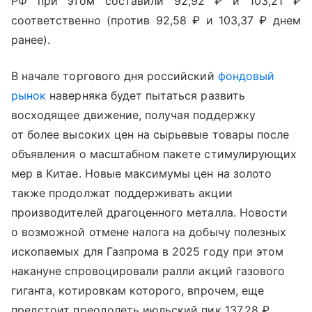
РФ при этом составили 92,92 ₽ и 103,21 ₽
соответственно (против 92,58 ₽ и 103,37 ₽ днем
ранее).
В начале торгового дня российский
фондовый
рынок
наверняка будет пытаться развить
восходящее движение, получая поддержку
от более высоких цен на сырьевые товары после
объявления о масштабном пакете стимулирующих
мер в Китае
. Новые максимумы цен на золото
также продолжат поддерживать акции
производителей драгоценного металла. Новости
о возможной отмене налога на добычу полезных
ископаемых для Газпрома в 2025 году при этом
накануне спровоцировали ралли акций газового
гиганта, котировкам которого, впрочем, еще
предстоит преодолеть июльский пик 137,28 ₽