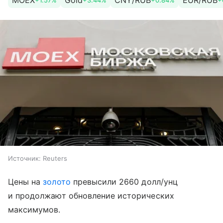
MOEX
Gold
CNY/RUB
EUR/RUB
+1.57%
+3.44%
+0.84%
+
Источник:
Reuters
Цены на
золото
превысили 2660 долл/унц
и продолжают обновление исторических
максимумов.