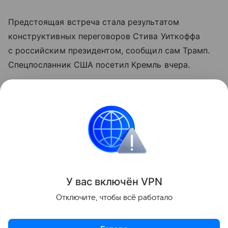
Предстоящая встреча стала результатом
конструктивных переговоров Стива Уиткоффа
с российским президентом, сообщил сам Трамп.
Спецпосланник США посетил Кремль вчера.
Узнать больше по теме
Акции: их виды и способы
инвестирования
В статье подробно расскажем о том, что такое
акции и как на них можно заработать.
Читать дальше
У вас включ
ён
V
P
N
Поделиться
Отключите, чтобы всё работало