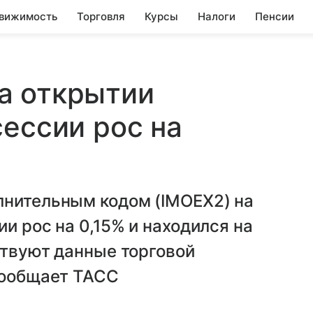
вижимость
Торговля
Курсы
Налоги
Пенсии
а открытии
сессии рос на
лнительным кодом (IMOEX2) на
и рос на 0,15% и находился на
ствуют данные торговой
сообщает ТАСС