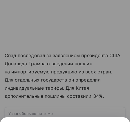
Спад последовал за заявлением президента США
Дональда Трампа о введении пошлин
на импортируемую продукцию из всех стран.
Для отдельных государств он определил
индивидуальные тарифы. Для Китая
дополнительные пошлины составили 34%.
Узнать больше по теме
Фондовая биржа: структура, функции
и принципы работы