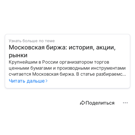
Узнать больше по теме
Московская биржа: история, акции,
рынки
Крупнейшим в России организатором торгов
ценными бумагами и производными инструментами
считается Московская биржа. В статье разбираемся,
как новичкам начать инвестировать на площадке
Читать дальше
и какие рынки доступны на этой платформе.
Поделиться