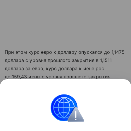
При этом курс евро к доллару опускался до 1,1475
доллара с уровня прошлого закрытия в 1,1511
доллара за евро, курс доллара к иене рос
до 159,43 иены с уровня прошлого закрытия
в 159,35 иены за доллар.
Данная информация носит исключительно
информационный (ознакомительный) характер
и не является индивидуальной инвестиционной
рекомендацией.