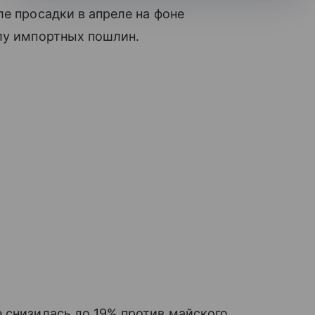
ле просадки в апреле на фоне
илу импортных пошлин.
 снизилась до 19% против майского