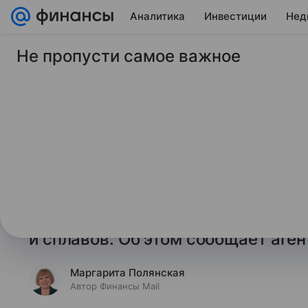
Аналитика
Инвестиции
Нед
Не пропусти самое важное
28 июля 2025
Финансы Mail
Импорт стали в США
почти на 10%
США в июне снизили импорт стали
решения об удвоении пошлин на в
свидетельствуют данные Америка
и сплавов. Об этом сообщает аге
Маргарита Полянская
Автор Финансы Mail