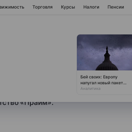
вижимость
Торговля
Курсы
Налоги
Пенсии
 в июне снизился
 на 10% после принятия
Бей своих: Европу
воз данного металла,
напугал новый пакет
«адских санкций» США
Аналитика
нского института стали
нтство «Прайм».