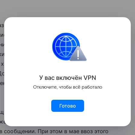
змере 25% со всех поставок в страну
 исключений для отдельных стран,
ния, был серьезно расширен: теперь
ки самих металлов, но и широкий список
 холодильники, плиты, телефоны,
Дональд Трамп подписал указ
У вас включ
ён
V
P
N
ения американской сталелитейной
Отключите, чтобы всё работало
Готово
щей сложности 2 246 000 тонн стали,
жение на 9,6% и 7,6% соответственно
в сообщении. При этом в мае ввоз этого