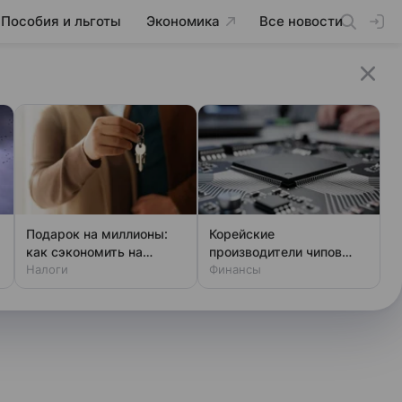
Пособия и льготы
Экономика
Все новости
Подарок на миллионы:
Корейские
как сэкономить на
производители чипов
налоге
Налоги
тайно тестируют
Финансы
китайские станки