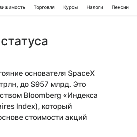
вижимость
Торговля
Курсы
Налоги
Пенсии
 статуса
тояние основателя SpaceX
трлн, до $957 млрд. Это
тством Bloomberg «Индекса
ires Index), который
 основе стоимости акций