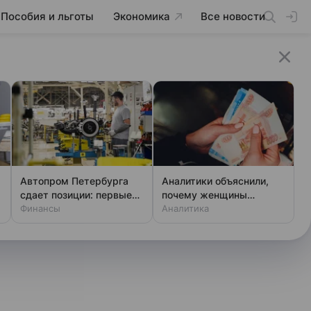
Пособия и льготы
Экономика
Все новости
Автопром Петербурга
Аналитики объяснили,
сдает позиции: первые
почему женщины
потери за три года
Финансы
зарабатывают меньше
Аналитика
мужчин