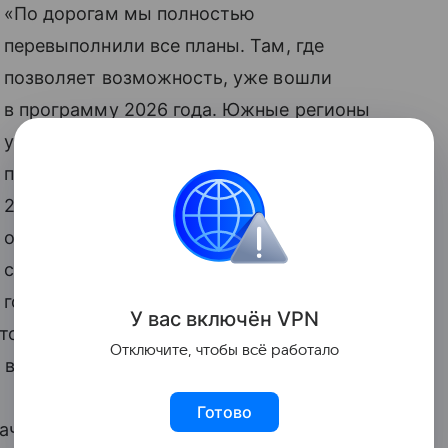
«По дорогам мы полностью
перевыполнили все планы. Там, где
позволяет возможность, уже вошли
в программу 2026 года. Южные регионы
у нас уже строятся, перевыполнение
по прошлому году получилось порядка
20 процентов. Благодаря тому, что было
опережающее финансирование,
слаженная работа регионов, всех
госзаказчиков, у нас все получилось.
У вас включ
ён
V
P
N
что это был первый год реализации
Отключите, чтобы всё работало
 выполнили», — сказал вице-премьер.
Готово
дачи в рамках программы выполнены, и,