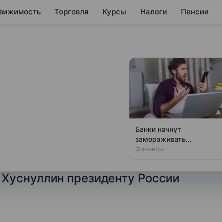
вижимость
Торговля
Курсы
Налоги
Пенсии
мма дорожного
25 году
20%
Банки начнут
замораживать
рамма дорожного
переводы: новые
Финансы
оду перевыполнена на 20%,
правила для всех
Хуснуллин президенту России