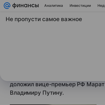
Аналитика
Инвестиции
Нед
Не пропусти самое важное
14 января 2026
ТАСС
Хуснуллин: програ
строительства в 20
перевыполнена на 
МОСКВА, 14 января. /ТАСС/.
Прог
строительства в России в 2025 г
доложил вице-премьер РФ Марат 
Владимиру Путину.