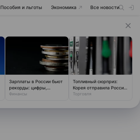
Пособия и льготы
Экономика
Все новости
Зарплаты в России бьют
Топливный сюрприз:
рекорды: цифры,
Корея отправила России
которые удивят
Финансы
30 тыс. тонн
Торговля