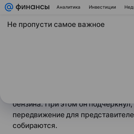
Аналитика
Инвестиции
Нед
Не пропусти самое важное
6 июля 2026
Финансы Mail
Хинштейн поручил 
чиновникам экономи
Губернатор Курской области Але
региональным и муниципальным 
количество поездок по территори
бензина. При этом он подчеркнул,
передвижение для представителе
собираются.