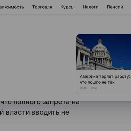
вижимость
Торговля
Курсы
Налоги
Пенсии
курским
ть бензин
ксандр Хинштейн дал поручение
Америка теряет работу:
чиновникам сократить
что пошло не так
Финансы
и региона. Причина — нехватка
 что полного запрета на
й власти вводить не