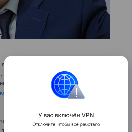
 видео-конференц-связи,
ю, что нужно ограничить движение для
ию контролировать и объезжать, но в
ую
середину»,— пояснил Хинштейн на
У вас включ
ён
V
P
N
ителям муниципалитетов не штрафовать
Отключите, чтобы всё работало
 та же — люди просто не могут