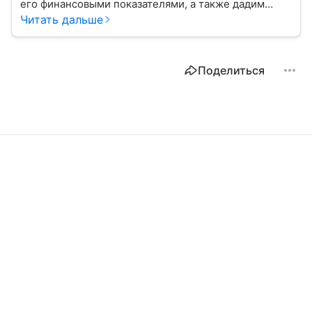
его финансовыми показателями, а также дадим
прогноз эксперта о стоимости акций в 2026 году.
Читать дальше
Поделиться