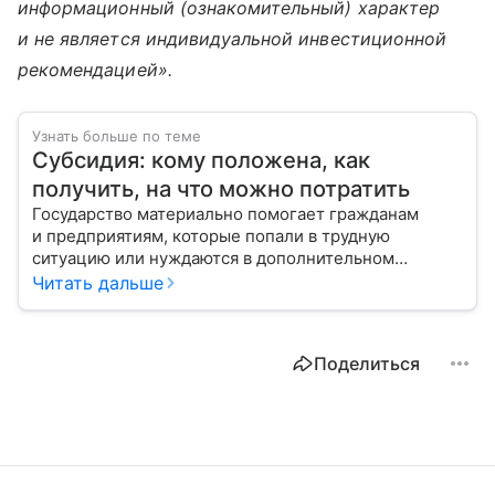
информационный (ознакомительный) характер
и не является индивидуальной инвестиционной
рекомендацией».
Узнать больше по теме
Субсидия: кому положена, как
получить, на что можно потратить
Государство материально помогает гражданам
и предприятиям, которые попали в трудную
ситуацию или нуждаются в дополнительном
стимулировании. С помощью эксперта расскажем,
Читать дальше
кому полагаются субсидии и куда обращаться
для их получения.
Поделиться