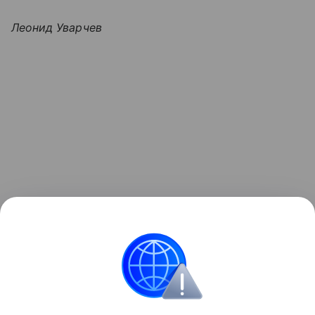
Леонид Уварчев