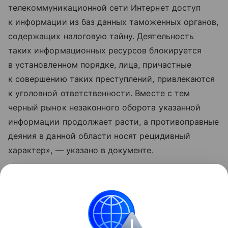
телекоммуникационной сети Интернет доступ
к информации из баз данных таможенных органов,
содержащих налоговую тайну. Деятельность
таких информационных ресурсов блокируется
в установленном порядке, лица, причастные
к совершению таких преступлений, привлекаются
к уголовной ответственности. Вместе с тем
черный рынок незаконного оборота указанной
информации продолжает расти, а противоправные
деяния в данной области носят рецидивный
характер», — указано в документе.
Узнать больше по теме
База данных: виды и принцип работы
В статье мы расскажем о базах данных (БД) и
программах, которые ими управляют.
Читать дальше