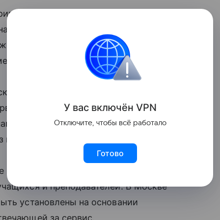
тривает создание многофункционального
ь национальным мессенджером
кже станет платформой
ерческих услуг.
ское
юридическое лицо
, которое должно
У вас включ
ён
V
P
N
ервисом. Платформа будет интегрирована
нам получать доступ к документам,
Отключите, чтобы всё работало
ез приложение.
Готово
е платформы для подписания документов
учащихся и преподавателей. В Москве
быть установлены на основании
твечающей за сервис.