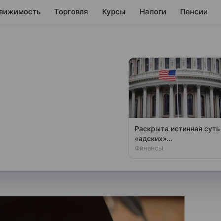
вижимость
Торговля
Курсы
Налоги
Пенсии
закон о
овом сервисе
создании национального
Раскрыта истинная суть
ет выполнять функции
«адских»
антироссийских санкций
Финансы
сударственных услуг, пишет
США