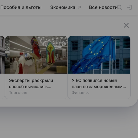
Пособия и льготы
Экономика
Все новости
Эксперты раскрыли
У ЕС появился новый
способ вычислить
план по замороженным
фальшивый люкс за
Торговля
активам России
Финансы
минуту